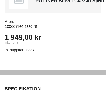
POLYVER Stövel Classic Sport 
Artnr.
1006679
96-6380-45
1 949,00 kr
Inkl. moms
in_supplier_stock
SPECIFIKATION