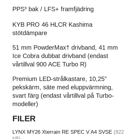
PPS³ bak / LFS+ framfjädring
KYB PRO 46 HLCR Kashima
stötdämpare
51 mm PowderMax† drivband, 41 mm
Ice Cobra dubbat drivband (endast
vårtillval 900 ACE Turbo R)
Premium LED-strålkastare, 10,25"
pekskärm, säte med eluppvärmning,
svart färg (endast vårtillval på Turbo-
modeller)
FILER
LYNX MY26 Xterrain RE SPEC V A4 SVSE
(822
kB)