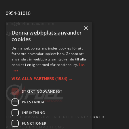
0954-31010
info@fuelhemavan.com
×
Denna webbplats använder
Älvstigen 5, 925 93 Hemavan
cookies
Denna webbplats använder cookies för att
förbättra användarupplevelsen. Genom att
använda vår webbplats samtycker du till alla
cookies i enlighet med vår cookiepolicy.
Läs
mer
VISA ALLA PARTNERS
(1584) →
STRIKT NÖDVÄNDIGT
PRESTANDA
INRIKTNING
FUEL HEMAVAN 2026. ALL RIGHTS RESERVED.
FUNKTIONER
POWERED BY EMPORI CMS