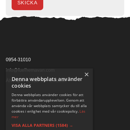
0954-31010
info@fuelhemavan.com
×
Denna webbplats använder
Älvstigen 5, 925 93 Hemavan
cookies
Denna webbplats använder cookies för att
förbättra användarupplevelsen. Genom att
använda vår webbplats samtycker du till alla
cookies i enlighet med vår cookiepolicy.
Läs
mer
VISA ALLA PARTNERS
(1584) →