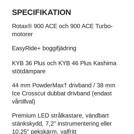
SPECIFIKATION
Rotax® 900 ACE och 900 ACE Turbo-
motorer
EasyRide+ boggifjädring
KYB 36 Plus och KYB 46 Plus Kashima
stötdämpare
44 mm PowderMax† drivband / 38 mm
Ice Crosscut dubbat drivband (endast
vårtillval)
Premium LED strålkastare, vändbart
stänkskydd, 7,2" instrumentering eller
10,25" pekskärm, valfritt