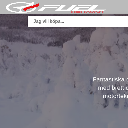
Fantastiska e
med brett d
motortek