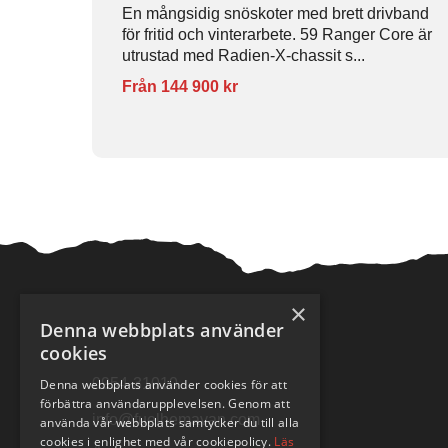
En mångsidig snöskoter med brett drivband
för fritid och vinterarbete. 59 Ranger Core är
utrustad med Radien-X-chassit s...
Från 144 900 kr
×
Denna webbplats använder
cookies
0954-31010
Denna webbplats använder cookies för att
förbättra användarupplevelsen. Genom att
info@fuelhemavan.com
använda vår webbplats samtycker du till alla
cookies i enlighet med vår cookiepolicy.
Läs