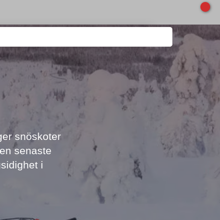
nger snöskoter
 Den senaste
idighet i