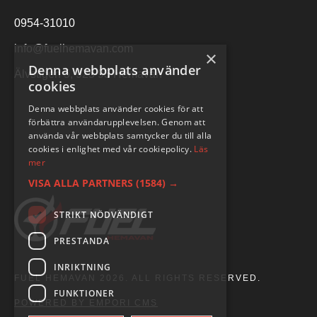
0954-31010
info@fuelhemavan.com
×
Denna webbplats använder
Älvstigen 5, 925 93 Hemavan
cookies
Denna webbplats använder cookies för att
förbättra användarupplevelsen. Genom att
använda vår webbplats samtycker du till alla
cookies i enlighet med vår cookiepolicy.
Läs
mer
VISA ALLA PARTNERS
(1584) →
STRIKT NÖDVÄNDIGT
PRESTANDA
INRIKTNING
FUEL HEMAVAN 2026. ALL RIGHTS RESERVED.
FUNKTIONER
POWERED BY EMPORI CMS