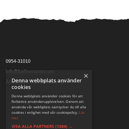
0954-31010
info@fuelhemavan.com
×
Denna webbplats använder
Älvstigen 5, 925 93 Hemavan
cookies
Denna webbplats använder cookies för att
förbättra användarupplevelsen. Genom att
använda vår webbplats samtycker du till alla
cookies i enlighet med vår cookiepolicy.
Läs
mer
VISA ALLA PARTNERS
(1584) →