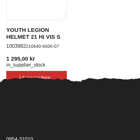
YOUTH LEGION
HELMET 21 HI VIS S
1003982
210640-6500-07
1 295,00 kr
in_supplier_stock
Lägg i varukorg
0954-31010