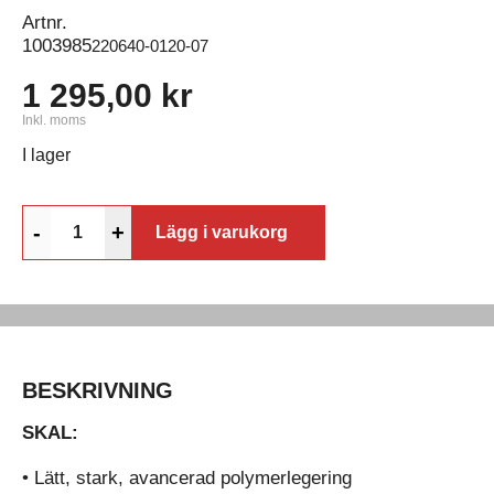
Artnr.
1003985
220640-0120-07
1 295,00 kr
Inkl. moms
I lager
-
+
Lägg i varukorg
BESKRIVNING
SKAL:
• Lätt, stark, avancerad polymerlegering