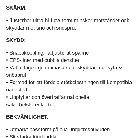
SKÄRM:
• Justerbar ultra-hi-flow-form minskar motståndet och
skyddar mot snö och snösprut
SKYDD:
• Snabbkoppling, lättjusterat spänne
• EPS-liner med dubbla densitet
• Väl tilltagen gumminäsa som skyddar mot kyla &
snösprut
• Formad för att fördela stötbelastningen till kompatibla
nackstöd
• Uppfyller och överträffar nationella
säkerhetsföreskrifter
BEKVÄMLIGHET:
• Utmärkt passform på alla ungdomshuvuden
• Slitstarka kindkuddar