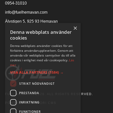
0954-31010
info@fuelhemavan.com
Älvstigen 5, 925 93 Hemavan
×
Denna webbplats använder
cookies
Denna webbplats använder cookies för att
förbättra användarupplevelsen. Genom att
använda vår webbplats samtycker du till alla
cookies i enlighet med vår cookiepolicy.
Läs
mer
VISA ALLA PARTNERS
(1584) →
STRIKT NÖDVÄNDIGT
PRESTANDA
FUEL HEMAVAN 2026. ALL RIGHTS RESERVED.
INRIKTNING
POWERED BY EMPORI CMS
FUNKTIONER