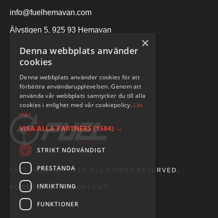
info@fuelhemavan.com
Älvstigen 5, 925 93 Hemavan
×
Denna webbplats använder
cookies
Denna webbplats använder cookies för att
förbättra användarupplevelsen. Genom att
använda vår webbplats samtycker du till alla
cookies i enlighet med vår cookiepolicy.
Läs
mer
VISA ALLA PARTNERS
(1584) →
STRIKT NÖDVÄNDIGT
PRESTANDA
FUEL HEMAVAN 2026. ALL RIGHTS RESERVED.
INRIKTNING
POWERED BY EMPORI CMS
FUNKTIONER