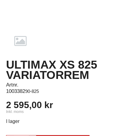
ULTIMAX XS 825
VARIATORREM
Artnr.
1003382
90-825
2 595,00 kr
Inkl. moms
I lager