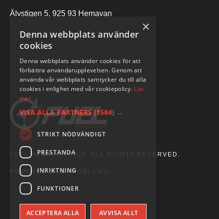
Älvstigen 5, 925 93 Hemavan
×
Denna webbplats använder
cookies
Denna webbplats använder cookies för att
förbättra användarupplevelsen. Genom att
använda vår webbplats samtycker du till alla
cookies i enlighet med vår cookiepolicy.
Läs
mer
VISA ALLA PARTNERS
(1584) →
STRIKT NÖDVÄNDIGT
PRESTANDA
FUEL HEMAVAN 2026. ALL RIGHTS RESERVED.
INRIKTNING
POWERED BY EMPORI CMS
FUNKTIONER
ACCEPTERA ALLA
AVVISA ALLT