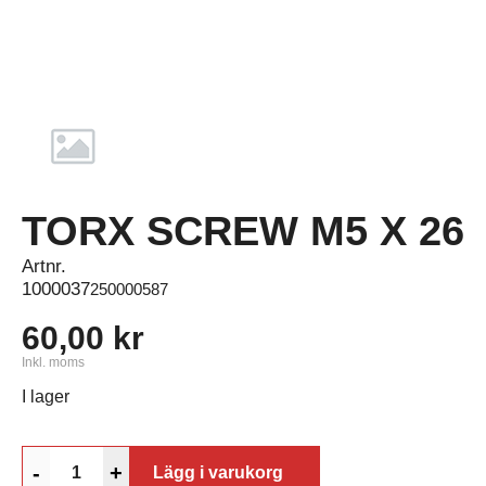
TORX SCREW M5 X 26
Artnr.
1000037
250000587
60,00 kr
Inkl. moms
I lager
-
+
Lägg i varukorg