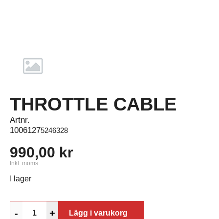
THROTTLE CABLE
Artnr.
1006127
5246328
990,00 kr
Inkl. moms
I lager
-
+
Lägg i varukorg