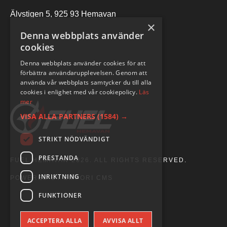
Älvstigen 5, 925 93 Hemavan
×
Denna webbplats använder
cookies
Denna webbplats använder cookies för att
förbättra användarupplevelsen. Genom att
använda vår webbplats samtycker du till alla
cookies i enlighet med vår cookiepolicy.
Läs
mer
VISA ALLA PARTNERS
(1584) →
STRIKT NÖDVÄNDIGT
PRESTANDA
FUEL HEMAVAN 2026. ALL RIGHTS RESERVED.
INRIKTNING
POWERED BY EMPORI CMS
FUNKTIONER
ACCEPTERA ALLA
AVVISA ALLT