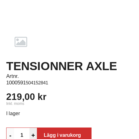
TENSIONNER AXLE
Artnr.
1000591
504152841
219,00 kr
Inkl. moms
I lager
-
+
Lägg i varukorg