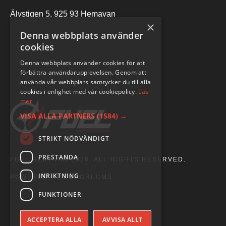
Älvstigen 5, 925 93 Hemavan
×
Denna webbplats använder
cookies
Denna webbplats använder cookies för att
förbättra användarupplevelsen. Genom att
använda vår webbplats samtycker du till alla
cookies i enlighet med vår cookiepolicy.
Läs
mer
VISA ALLA PARTNERS
(1584) →
STRIKT NÖDVÄNDIGT
PRESTANDA
FUEL HEMAVAN 2026. ALL RIGHTS RESERVED.
INRIKTNING
POWERED BY EMPORI CMS
FUNKTIONER
ACCEPTERA ALLA
AVVISA ALLT