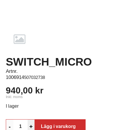
SWITCH_MICRO
Artnr.
1006914
507032738
940,00 kr
Inkl. moms
I lager
-
+
Lägg i varukorg