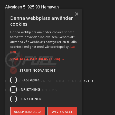
Älvstigen 5, 925 93 Hemavan
×
Denna webbplats använder
cookies
Denna webbplats använder cookies för att
förbättra användarupplevelsen. Genom att
använda vår webbplats samtycker du till alla
cookies i enlighet med vår cookiepolicy.
Läs
mer
VISA ALLA PARTNERS
(1584) →
STRIKT NÖDVÄNDIGT
PRESTANDA
FUEL HEMAVAN 2026. ALL RIGHTS RESERVED.
INRIKTNING
POWERED BY EMPORI CMS
FUNKTIONER
ACCEPTERA ALLA
AVVISA ALLT