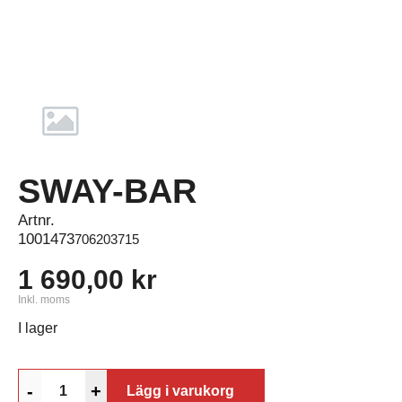
SWAY-BAR
Artnr.
1001473
706203715
1 690,00 kr
Inkl. moms
I lager
-
+
Lägg i varukorg