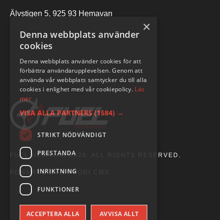
Älvstigen 5, 925 93 Hemavan
×
Denna webbplats använder
cookies
Denna webbplats använder cookies för att
förbättra användarupplevelsen. Genom att
använda vår webbplats samtycker du till alla
cookies i enlighet med vår cookiepolicy.
Läs
mer
VISA ALLA PARTNERS
(1584) →
STRIKT NÖDVÄNDIGT
PRESTANDA
FUEL HEMAVAN 2026. ALL RIGHTS RESERVED.
INRIKTNING
POWERED BY EMPORI CMS
FUNKTIONER
ACCEPTERA ALLA
AVVISA ALLT