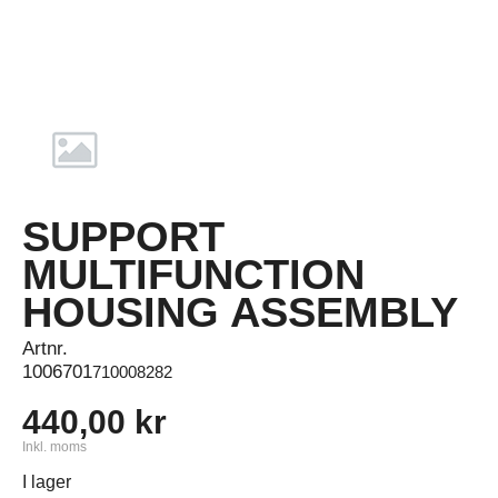
SUPPORT
MULTIFUNCTION
HOUSING ASSEMBLY
Artnr.
1006701
710008282
440,00 kr
Inkl. moms
I lager