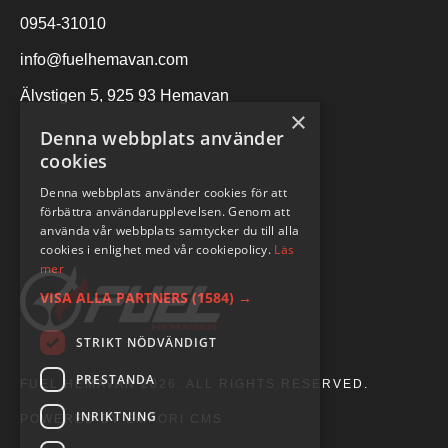
0954-31010
info@fuelhemavan.com
Älvstigen 5, 925 93 Hemavan
×
Denna webbplats använder
cookies
Denna webbplats använder cookies för att
förbättra användarupplevelsen. Genom att
använda vår webbplats samtycker du till alla
cookies i enlighet med vår cookiepolicy.
Läs
mer
VISA ALLA PARTNERS
(1584) →
STRIKT NÖDVÄNDIGT
PRESTANDA
FUEL HEMAVAN 2026. ALL RIGHTS RESERVED.
INRIKTNING
POWERED BY EMPORI CMS