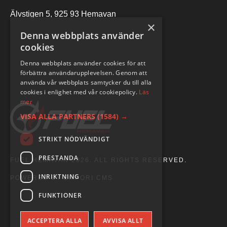
Älvstigen 5, 925 93 Hemavan
×
Denna webbplats använder
cookies
Denna webbplats använder cookies för att
förbättra användarupplevelsen. Genom att
använda vår webbplats samtycker du till alla
cookies i enlighet med vår cookiepolicy.
Läs
mer
VISA ALLA PARTNERS
(1584) →
STRIKT NÖDVÄNDIGT
PRESTANDA
FUEL HEMAVAN 2026. ALL RIGHTS RESERVED.
INRIKTNING
POWERED BY EMPORI CMS
FUNKTIONER
ACCEPTERA ALLA
AVVISA ALLT