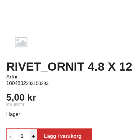
RIVET_ORNIT 4.8 X 12
Artnr.
1004832
293150293
5,00 kr
Inkl. moms
I lager
-
+
Lägg i varukorg