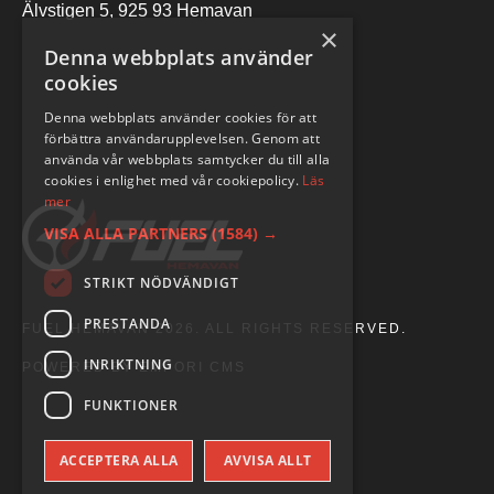
Älvstigen 5, 925 93 Hemavan
×
Denna webbplats använder
cookies
Denna webbplats använder cookies för att
förbättra användarupplevelsen. Genom att
använda vår webbplats samtycker du till alla
cookies i enlighet med vår cookiepolicy.
Läs
mer
VISA ALLA PARTNERS
(1584) →
STRIKT NÖDVÄNDIGT
PRESTANDA
FUEL HEMAVAN 2026. ALL RIGHTS RESERVED.
INRIKTNING
POWERED BY EMPORI CMS
FUNKTIONER
ACCEPTERA ALLA
AVVISA ALLT