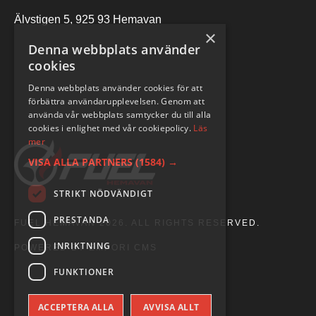
Älvstigen 5, 925 93 Hemavan
×
Denna webbplats använder
cookies
Denna webbplats använder cookies för att
förbättra användarupplevelsen. Genom att
använda vår webbplats samtycker du till alla
cookies i enlighet med vår cookiepolicy.
Läs
mer
VISA ALLA PARTNERS
(1584) →
STRIKT NÖDVÄNDIGT
PRESTANDA
FUEL HEMAVAN 2026. ALL RIGHTS RESERVED.
INRIKTNING
POWERED BY EMPORI CMS
FUNKTIONER
ACCEPTERA ALLA
AVVISA ALLT