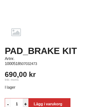
PAD_BRAKE KIT
Artnr.
1000518
507032473
690,00 kr
Inkl. moms
I lager
-
+
Lägg i varukorg