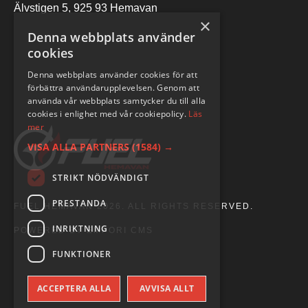
Älvstigen 5, 925 93 Hemavan
×
Denna webbplats använder
cookies
Denna webbplats använder cookies för att
förbättra användarupplevelsen. Genom att
använda vår webbplats samtycker du till alla
cookies i enlighet med vår cookiepolicy.
Läs
mer
VISA ALLA PARTNERS
(1584) →
STRIKT NÖDVÄNDIGT
PRESTANDA
FUEL HEMAVAN 2026. ALL RIGHTS RESERVED.
INRIKTNING
POWERED BY EMPORI CMS
FUNKTIONER
ACCEPTERA ALLA
AVVISA ALLT