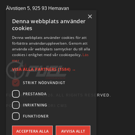
Älvstigen 5, 925 93 Hemavan
×
Denna webbplats använder
cookies
Denna webbplats använder cookies för att
förbättra användarupplevelsen. Genom att
använda vår webbplats samtycker du till alla
cookies i enlighet med vår cookiepolicy.
Läs
mer
VISA ALLA PARTNERS
(1584) →
STRIKT NÖDVÄNDIGT
PRESTANDA
FUEL HEMAVAN 2026. ALL RIGHTS RESERVED.
INRIKTNING
POWERED BY EMPORI CMS
FUNKTIONER
ACCEPTERA ALLA
AVVISA ALLT