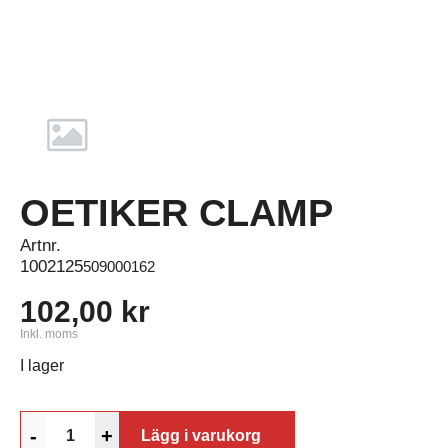
OETIKER CLAMP
Artnr.
1002125
509000162
102,00 kr
Inkl. moms
I lager
-
+
Lägg i varukorg