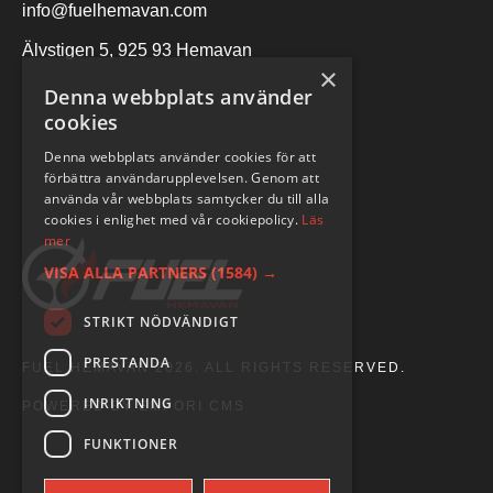
info@fuelhemavan.com
Älvstigen 5, 925 93 Hemavan
×
Denna webbplats använder
cookies
Denna webbplats använder cookies för att
förbättra användarupplevelsen. Genom att
använda vår webbplats samtycker du till alla
cookies i enlighet med vår cookiepolicy.
Läs
mer
VISA ALLA PARTNERS
(1584) →
STRIKT NÖDVÄNDIGT
PRESTANDA
FUEL HEMAVAN 2026. ALL RIGHTS RESERVED.
INRIKTNING
POWERED BY EMPORI CMS
FUNKTIONER