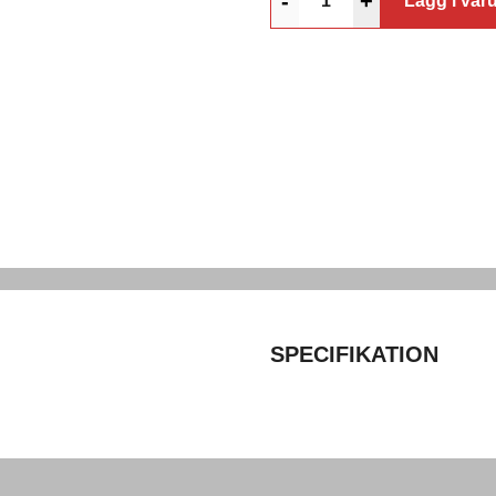
-
+
Lägg i var
SPECIFIKATION