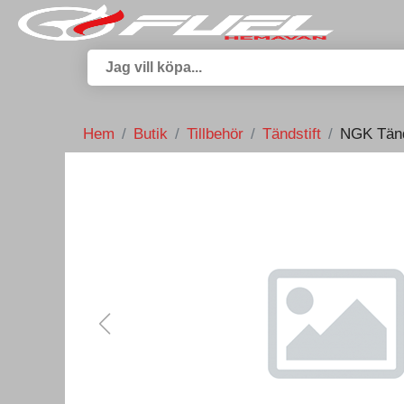
Hem
Butik
Tillbehör
Tändstift
NGK Tänd