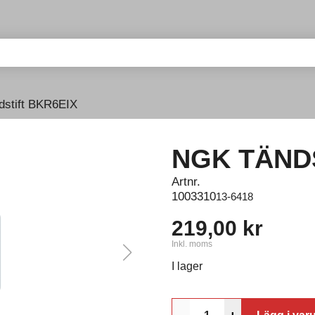
stift BKR6EIX
NGK TÄND
Artnr.
1003310
13-6418
219,00 kr
Inkl. moms
I lager