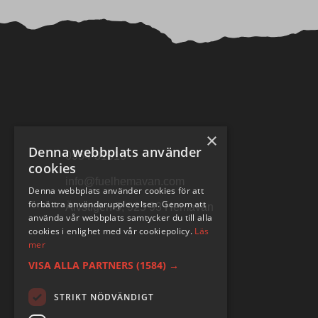
×
Denna webbplats använder
0954-31010
cookies
info@fuelhemavan.com
Denna webbplats använder cookies för att
förbättra användarupplevelsen. Genom att
Älvstigen 5, 925 93 Hemavan
använda vår webbplats samtycker du till alla
cookies i enlighet med vår cookiepolicy.
Läs
mer
VISA ALLA PARTNERS
(1584) →
STRIKT NÖDVÄNDIGT