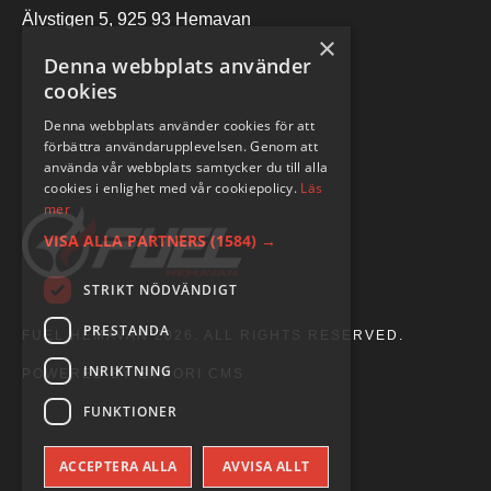
Älvstigen 5, 925 93 Hemavan
×
Denna webbplats använder
cookies
Denna webbplats använder cookies för att
förbättra användarupplevelsen. Genom att
använda vår webbplats samtycker du till alla
cookies i enlighet med vår cookiepolicy.
Läs
mer
VISA ALLA PARTNERS
(1584) →
STRIKT NÖDVÄNDIGT
PRESTANDA
FUEL HEMAVAN 2026. ALL RIGHTS RESERVED.
INRIKTNING
POWERED BY EMPORI CMS
FUNKTIONER
ACCEPTERA ALLA
AVVISA ALLT