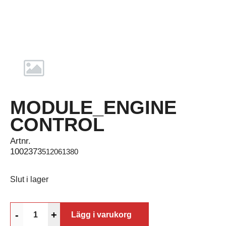
MODULE_ENGINE
CONTROL
Artnr.
1002373
512061380
Slut i lager
-
+
Lägg i varukorg