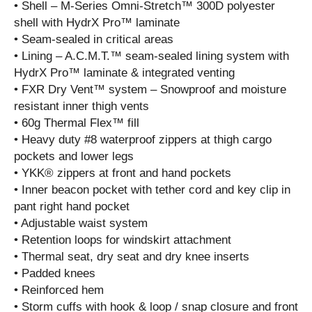
• Shell – M-Series Omni-Stretch™ 300D polyester
shell with HydrX Pro™ laminate
• Seam-sealed in critical areas
• Lining – A.C.M.T.™ seam-sealed lining system with
HydrX Pro™ laminate & integrated venting
• FXR Dry Vent™ system – Snowproof and moisture
resistant inner thigh vents
• 60g Thermal Flex™ fill
• Heavy duty #8 waterproof zippers at thigh cargo
pockets and lower legs
• YKK® zippers at front and hand pockets
• Inner beacon pocket with tether cord and key clip in
pant right hand pocket
• Adjustable waist system
• Retention loops for windskirt attachment
• Thermal seat, dry seat and dry knee inserts
• Padded knees
• Reinforced hem
• Storm cuffs with hook & loop / snap closure and front