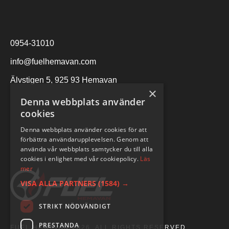
0954-31010
info@fuelhemavan.com
Älvstigen 5, 925 93 Hemavan
×
Denna webbplats använder
cookies
Denna webbplats använder cookies för att
förbättra användarupplevelsen. Genom att
använda vår webbplats samtycker du till alla
cookies i enlighet med vår cookiepolicy.
Läs
mer
VISA ALLA PARTNERS
(1584) →
STRIKT NÖDVÄNDIGT
PRESTANDA
FUEL HEMAVAN 2026. ALL RIGHTS RESERVED.