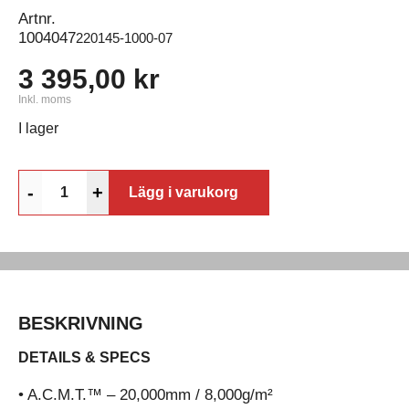
Artnr.
1004047
220145-1000-07
3 395,00 kr
Inkl. moms
I lager
-
+
Lägg i varukorg
BESKRIVNING
DETAILS & SPECS
• A.C.M.T.™ – 20,000mm / 8,000g/m²