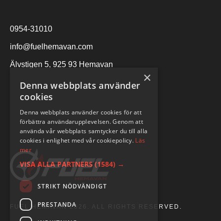
0954-31010
info@fuelhemavan.com
Älvstigen 5, 925 93 Hemavan
×
Denna webbplats använder
cookies
Denna webbplats använder cookies för att
förbättra användarupplevelsen. Genom att
använda vår webbplats samtycker du till alla
cookies i enlighet med vår cookiepolicy.
Läs
mer
VISA ALLA PARTNERS
(1584) →
STRIKT NÖDVÄNDIGT
PRESTANDA
FUEL HEMAVAN 2026. ALL RIGHTS RESERVED.