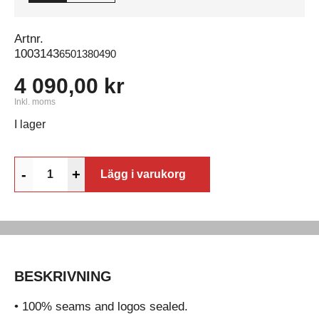
Artnr.
1003143
6501380490
4 090,00 kr
Inkl. moms
I lager
-
+
Lägg i varukorg
BESKRIVNING
• 100% seams and logos sealed.