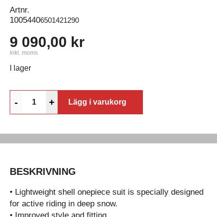
Artnr.
1005440
6501421290
9 090,00 kr
Inkl. moms
I lager
-
+
Lägg i varukorg
BESKRIVNING
• Lightweight shell onepiece suit is specially designed
for active riding in deep snow.
• Improved style and fitting