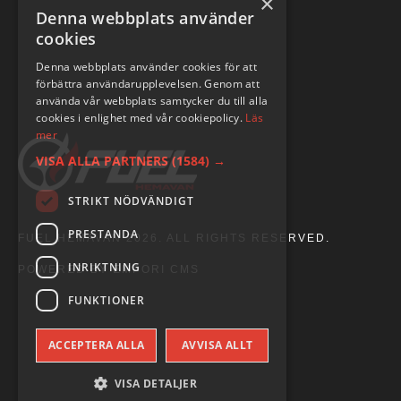
×
Denna webbplats använder
cookies
Denna webbplats använder cookies för att
förbättra användarupplevelsen. Genom att
använda vår webbplats samtycker du till alla
cookies i enlighet med vår cookiepolicy.
Läs
mer
VISA ALLA PARTNERS
(1584) →
STRIKT NÖDVÄNDIGT
PRESTANDA
FUEL HEMAVAN 2026. ALL RIGHTS RESERVED.
INRIKTNING
POWERED BY EMPORI CMS
FUNKTIONER
ACCEPTERA ALLA
AVVISA ALLT
VISA DETALJER