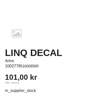
LINQ DECAL
Artnr.
1002778
516008589
101,00 kr
Inkl. moms
in_supplier_stock