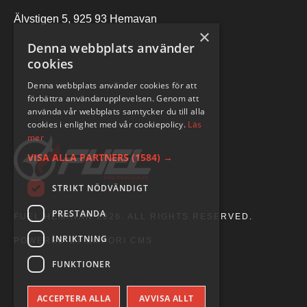
Älvstigen 5, 925 93 Hemavan
×
Denna webbplats använder
cookies
Denna webbplats använder cookies för att
förbättra användarupplevelsen. Genom att
använda vår webbplats samtycker du till alla
cookies i enlighet med vår cookiepolicy.
Läs
mer
VISA ALLA PARTNERS
(1584) →
STRIKT NÖDVÄNDIGT
PRESTANDA
FUEL HEMAVAN 2026. ALL RIGHTS RESERVED.
INRIKTNING
POWERED BY EMPORI CMS
FUNKTIONER
ACCEPTERA ALLA
AVVISA ALLT