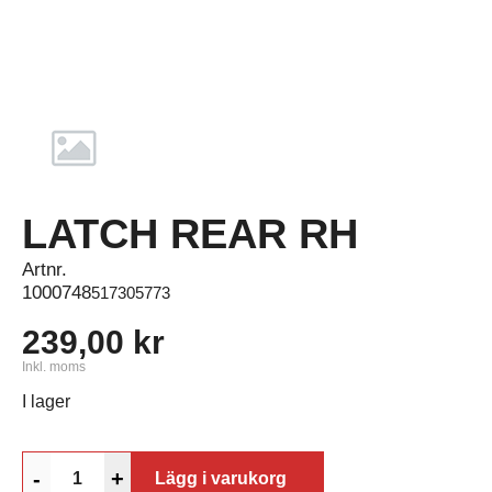
LATCH REAR RH
Artnr.
1000748
517305773
239,00 kr
Inkl. moms
I lager
-
+
Lägg i varukorg