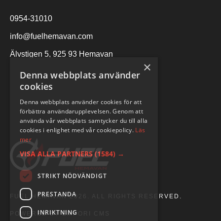
0954-31010
info@fuelhemavan.com
Älvstigen 5, 925 93 Hemavan
×
Denna webbplats använder
cookies
Denna webbplats använder cookies för att
förbättra användarupplevelsen. Genom att
använda vår webbplats samtycker du till alla
cookies i enlighet med vår cookiepolicy.
Läs
mer
VISA ALLA PARTNERS
(1584) →
STRIKT NÖDVÄNDIGT
PRESTANDA
FUEL HEMAVAN 2026. ALL RIGHTS RESERVED.
INRIKTNING
POWERED BY EMPORI CMS