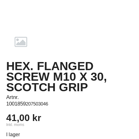
HEX. FLANGED
SCREW M10 X 30,
SCOTCH GRIP
Artnr.
1001859
207503046
41,00 kr
Inkl. moms
I lager