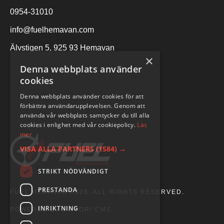
0954-31010
info@fuelhemavan.com
Älvstigen 5, 925 93 Hemavan
×
Denna webbplats använder
cookies
Denna webbplats använder cookies för att
förbättra användarupplevelsen. Genom att
använda vår webbplats samtycker du till alla
cookies i enlighet med vår cookiepolicy.
Läs
mer
VISA ALLA PARTNERS
(1584) →
STRIKT NÖDVÄNDIGT
PRESTANDA
FUEL HEMAVAN 2026. ALL RIGHTS RESERVED.
INRIKTNING
POWERED BY EMPORI CMS