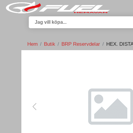
Hem
Butik
BRP Reservdelar
HEX. DIST