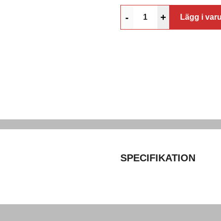
-
+
Lägg i var
SPECIFIKATION