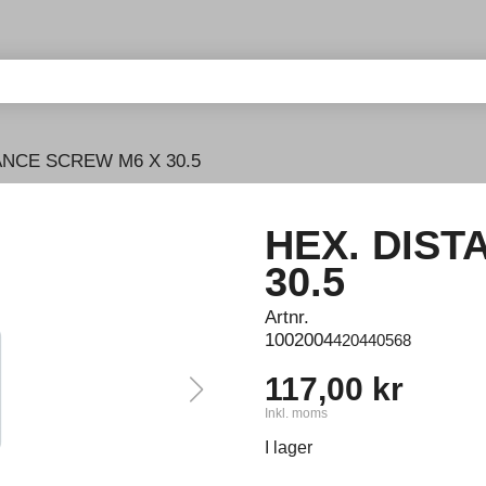
ANCE SCREW M6 X 30.5
HEX. DIST
30.5
Artnr.
1002004
420440568
117,00 kr
Inkl. moms
I lager