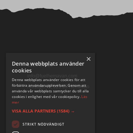
×
Denna webbplats använder
0954-31010
cookies
info@fuelhemavan.com
Denna webbplats använder cookies för att
förbättra användarupplevelsen. Genom att
Älvstigen 5, 925 93 Hemavan
använda vår webbplats samtycker du till alla
cookies i enlighet med vår cookiepolicy.
Läs
mer
VISA ALLA PARTNERS
(1584) →
STRIKT NÖDVÄNDIGT