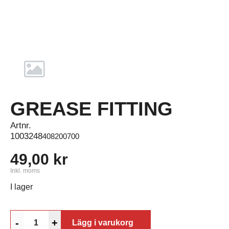
GREASE FITTING
Artnr.
1003248
408200700
49,00 kr
Inkl. moms
I lager
-
+
Lägg i varukorg