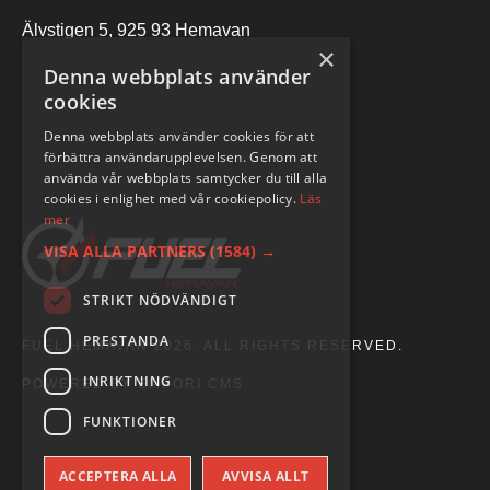
Älvstigen 5, 925 93 Hemavan
×
Denna webbplats använder
cookies
Denna webbplats använder cookies för att
förbättra användarupplevelsen. Genom att
använda vår webbplats samtycker du till alla
cookies i enlighet med vår cookiepolicy.
Läs
mer
VISA ALLA PARTNERS
(1584) →
STRIKT NÖDVÄNDIGT
PRESTANDA
FUEL HEMAVAN 2026. ALL RIGHTS RESERVED.
INRIKTNING
POWERED BY EMPORI CMS
FUNKTIONER
ACCEPTERA ALLA
AVVISA ALLT