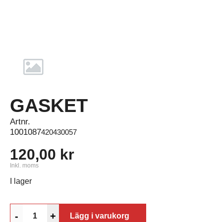
GASKET
Artnr.
1001087
420430057
120,00 kr
Inkl. moms
I lager
-
+
Lägg i varukorg