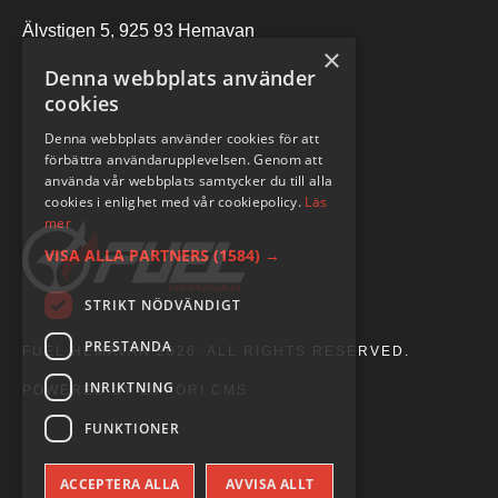
Älvstigen 5, 925 93 Hemavan
×
Denna webbplats använder
cookies
Denna webbplats använder cookies för att
förbättra användarupplevelsen. Genom att
använda vår webbplats samtycker du till alla
cookies i enlighet med vår cookiepolicy.
Läs
mer
VISA ALLA PARTNERS
(1584) →
STRIKT NÖDVÄNDIGT
PRESTANDA
FUEL HEMAVAN 2026. ALL RIGHTS RESERVED.
INRIKTNING
POWERED BY EMPORI CMS
FUNKTIONER
ACCEPTERA ALLA
AVVISA ALLT