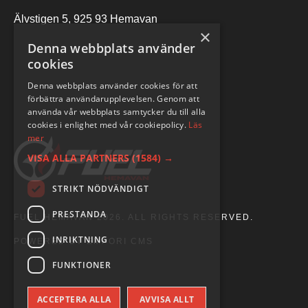
Älvstigen 5, 925 93 Hemavan
×
Denna webbplats använder
cookies
Denna webbplats använder cookies för att
förbättra användarupplevelsen. Genom att
använda vår webbplats samtycker du till alla
cookies i enlighet med vår cookiepolicy.
Läs
mer
VISA ALLA PARTNERS
(1584) →
STRIKT NÖDVÄNDIGT
PRESTANDA
FUEL HEMAVAN 2026. ALL RIGHTS RESERVED.
INRIKTNING
POWERED BY EMPORI CMS
FUNKTIONER
ACCEPTERA ALLA
AVVISA ALLT