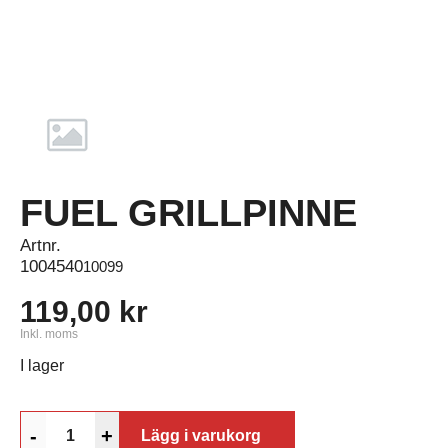
FUEL GRILLPINNE
Artnr.
1004540
10099
119,00 kr
Inkl. moms
I lager
-
+
Lägg i varukorg