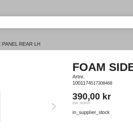
 PANEL REAR LH
FOAM SID
Artnr.
1001174
517308468
390,00 kr
Inkl. moms
in_supplier_stock