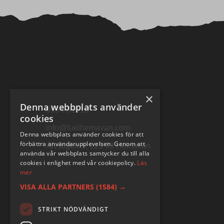
×
Denna webbplats använder
0954-31010
cookies
info@fuelhemavan.com
Denna webbplats använder cookies för att
förbättra användarupplevelsen. Genom att
Älvstigen 5, 925 93 Hemavan
använda vår webbplats samtycker du till alla
cookies i enlighet med vår cookiepolicy.
Läs
mer
VISA ALLA PARTNERS
(1584) →
STRIKT NÖDVÄNDIGT