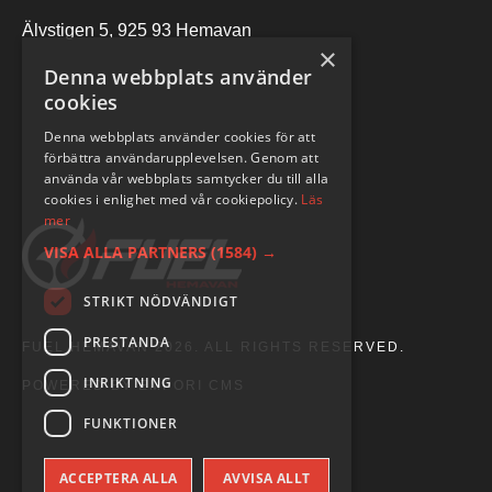
Älvstigen 5, 925 93 Hemavan
×
Denna webbplats använder
cookies
Denna webbplats använder cookies för att
förbättra användarupplevelsen. Genom att
använda vår webbplats samtycker du till alla
cookies i enlighet med vår cookiepolicy.
Läs
mer
VISA ALLA PARTNERS
(1584) →
STRIKT NÖDVÄNDIGT
PRESTANDA
FUEL HEMAVAN 2026. ALL RIGHTS RESERVED.
INRIKTNING
POWERED BY EMPORI CMS
FUNKTIONER
ACCEPTERA ALLA
AVVISA ALLT