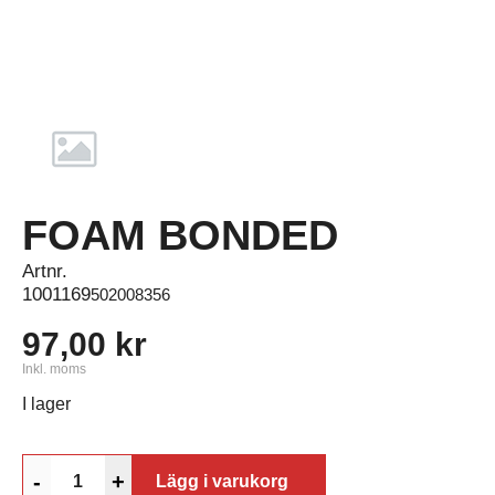
FOAM BONDED
Artnr.
1001169
502008356
97,00 kr
Inkl. moms
I lager
-
+
Lägg i varukorg