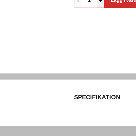
-
+
Lägg i var
SPECIFIKATION