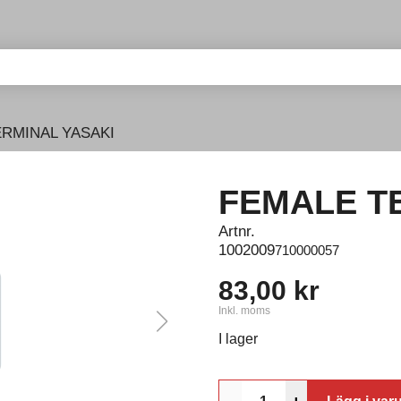
RMINAL YASAKI
FEMALE T
Artnr.
1002009
710000057
83,00 kr
Inkl. moms
I lager