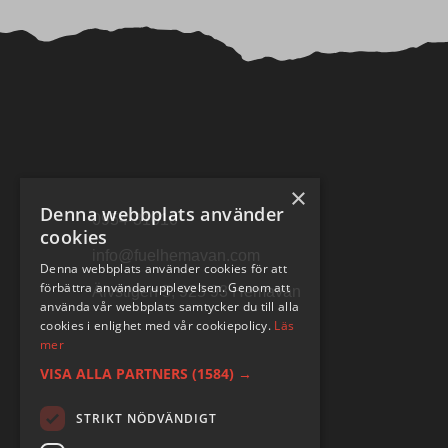
×
Denna webbplats använder
0954-31010
cookies
info@fuelhemavan.com
Denna webbplats använder cookies för att
förbättra användarupplevelsen. Genom att
Älvstigen 5, 925 93 Hemavan
använda vår webbplats samtycker du till alla
cookies i enlighet med vår cookiepolicy.
Läs
mer
VISA ALLA PARTNERS
(1584) →
STRIKT NÖDVÄNDIGT