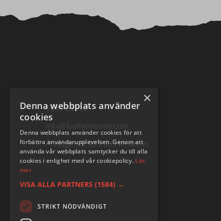
×
Denna webbplats använder
0954-31010
cookies
info@fuelhemavan.com
Denna webbplats använder cookies för att
förbättra användarupplevelsen. Genom att
Älvstigen 5, 925 93 Hemavan
använda vår webbplats samtycker du till alla
cookies i enlighet med vår cookiepolicy.
Läs
mer
VISA ALLA PARTNERS
(1584) →
STRIKT NÖDVÄNDIGT