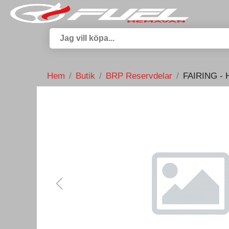
Hem
Butik
BRP Reservdelar
FAIRING -