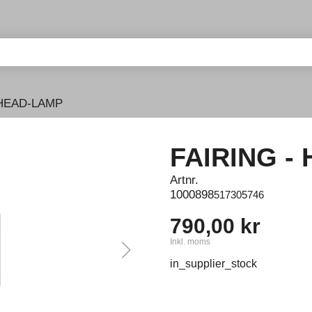
 HEAD-LAMP
FAIRING -
Artnr.
1000898
517305746
790,00 kr
Inkl. moms
in_supplier_stock