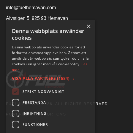
info@fuelhemavan.com
Älvstigen 5, 925 93 Hemavan
×
Denna webbplats använder
cookies
Denna webbplats använder cookies för att
förbättra användarupplevelsen. Genom att
använda vår webbplats samtycker du till alla
cookies i enlighet med vår cookiepolicy.
Läs
mer
VISA ALLA PARTNERS
(1584) →
STRIKT NÖDVÄNDIGT
PRESTANDA
FUEL HEMAVAN 2026. ALL RIGHTS RESERVED.
INRIKTNING
POWERED BY EMPORI CMS
FUNKTIONER