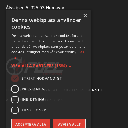
Älvstigen 5, 925 93 Hemavan
×
Denna webbplats använder
cookies
Denna webbplats använder cookies för att
förbättra användarupplevelsen. Genom att
använda vår webbplats samtycker du till alla
cookies i enlighet med vår cookiepolicy.
Läs
mer
VISA ALLA PARTNERS
(1584) →
STRIKT NÖDVÄNDIGT
PRESTANDA
FUEL HEMAVAN 2026. ALL RIGHTS RESERVED.
INRIKTNING
POWERED BY EMPORI CMS
FUNKTIONER
ACCEPTERA ALLA
AVVISA ALLT