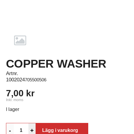
COPPER WASHER
Artnr.
1002024
705500506
7,00 kr
Inkl. moms
I lager
-
+
Lägg i varukorg