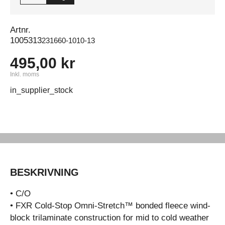
Artnr.
1005313
231660-1010-13
495,00 kr
Inkl. moms
in_supplier_stock
BESKRIVNING
• C/O
• FXR Cold-Stop Omni-Stretch™ bonded fleece wind-
block trilaminate construction for mid to cold weather