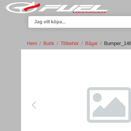
Hem
Butik
Tillbehör
Bågar
Bumper_146 