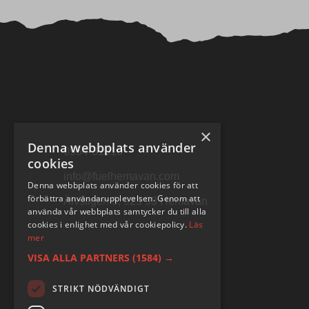
×
Denna webbplats använder
0954-31010
cookies
info@fuelhemavan.com
Denna webbplats använder cookies för att
förbättra användarupplevelsen. Genom att
Älvstigen 5, 925 93 Hemavan
använda vår webbplats samtycker du till alla
cookies i enlighet med vår cookiepolicy.
Läs
mer
VISA ALLA PARTNERS
(1584) →
STRIKT NÖDVÄNDIGT