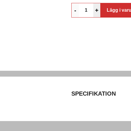
-
+
Lägg i var
SPECIFIKATION