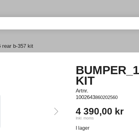
rear b-357 kit
BUMPER_1
KIT
Artnr.
1002643
860202560
4 390,00 kr
Inkl. moms
I lager