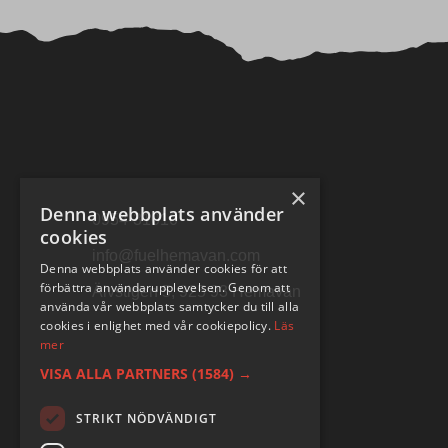
×
Denna webbplats använder
0954-31010
cookies
info@fuelhemavan.com
Denna webbplats använder cookies för att
förbättra användarupplevelsen. Genom att
Älvstigen 5, 925 93 Hemavan
använda vår webbplats samtycker du till alla
cookies i enlighet med vår cookiepolicy.
Läs
mer
VISA ALLA PARTNERS
(1584) →
STRIKT NÖDVÄNDIGT