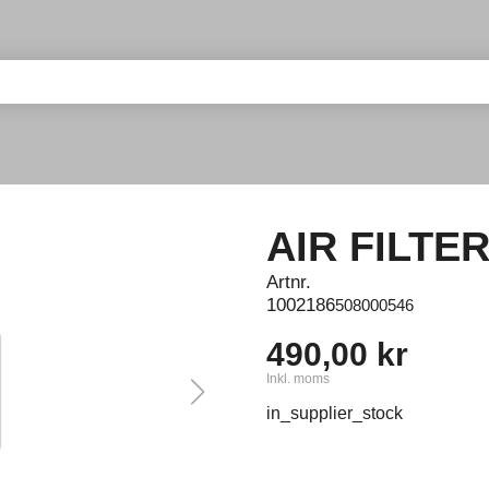
AIR FILTE
Artnr.
1002186
508000546
490,00 kr
Inkl. moms
in_supplier_stock