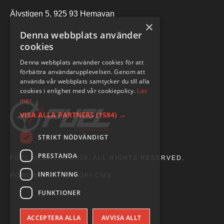
Älvstigen 5, 925 93 Hemavan
×
Denna webbplats använder
cookies
Denna webbplats använder cookies för att
förbättra användarupplevelsen. Genom att
använda vår webbplats samtycker du till alla
cookies i enlighet med vår cookiepolicy.
Läs
mer
VISA ALLA PARTNERS
(1584) →
STRIKT NÖDVÄNDIGT
PRESTANDA
FUEL HEMAVAN 2026. ALL RIGHTS RESERVED.
INRIKTNING
POWERED BY EMPORI CMS
FUNKTIONER
ACCEPTERA ALLA
AVVISA ALLT