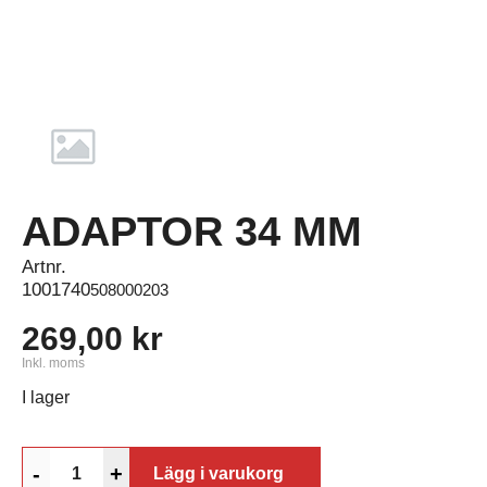
ADAPTOR 34 MM
Artnr.
1001740
508000203
269,00 kr
Inkl. moms
I lager
-
+
Lägg i varukorg