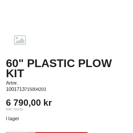
60" PLASTIC PLOW
KIT
Artnr.
1001713
715004203
6 790,00 kr
Inkl. moms
I lager