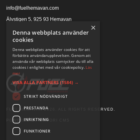
info@fuelhemavan.com
Älvstigen 5, 925 93 Hemavan
×
Denna webbplats använder
cookies
Denna webbplats använder cookies för att
förbättra användarupplevelsen. Genom att
använda vår webbplats samtycker du till alla
cookies i enlighet med vår cookiepolicy.
Läs
mer
VISA ALLA PARTNERS
(1584) →
STRIKT NÖDVÄNDIGT
PRESTANDA
FUEL HEMAVAN 2026. ALL RIGHTS RESERVED.
INRIKTNING
POWERED BY EMPORI CMS
FUNKTIONER